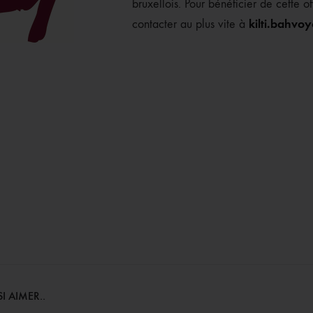
bruxellois. Pour bénéficier de cette o
kilti.bahv
contacter au plus vite à
I AIMER..