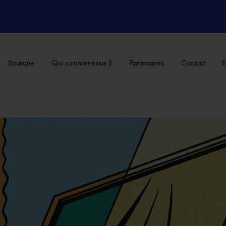
Boutique
Qui sommes-nous ?
Partenaires
Contact
INI
KILTI RIKIKI
 tissu ou une affiche illustré.e
- 1 sac en tissu ou une affiche 
 artistique
- 1 oeuvre artistique
e culturelle pour 2 personnes
- 1 surprise
se
- L'invitation à la soirée de dis
tion à la soirée de distribution
Découvrir
vrir